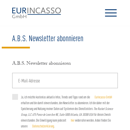
A.B.S. Newsletter abonnieren
A.B.S. Newsletter abonnieren
Ja, ich möchte kostenlos aktuelle Infos, Trends und Tipps rund um die
Eurincasso GmbH
erhalten und bin damit einverstanden, den Newsletter zu abonnieren. Ich bin daher mit der
Speicherung und Nutzung meiner Daten auf Systemen des Dienstleisters
The Rocket Science
Group, LLC 675 Ponce de Leon Ave NE, Suite 5000 Atlanta, GA 30308 USA
für diesen Zweck
einverstanden. Die Einwilligung kann jederzeit
hier
widerrufen werden. Anbei finden Sie
unsere
Datenschutzerklärung
.