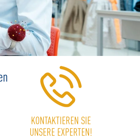
en
KONTAKTIEREN SIE
+43 662 62 15 22-
0
UNSERE EXPERTEN!