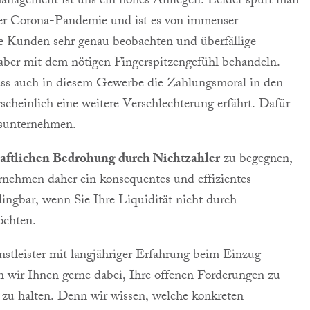
anagement ist uns ein hohes Anliegen. Leider spürt man
er Corona-Pandemie und ist es von immenser
re Kunden sehr genau beobachten und überfällige
 aber mit dem nötigen Fingerspitzengefühl behandeln.
ss auch in diesem Gewerbe die Zahlungsmoral in den
heinlich eine weitere Verschlechterung erfährt. Dafür
nsunternehmen.
haftlichen Bedrohung durch Nichtzahler
zu begegnen,
ernehmen daher ein konsequentes und effizientes
gbar, wenn Sie Ihre Liquidität nicht durch
öchten.
enstleister mit langjähriger Erfahrung beim Einzug
n wir Ihnen gerne dabei, Ihre offenen Forderungen zu
g zu halten. Denn wir wissen, welche konkreten