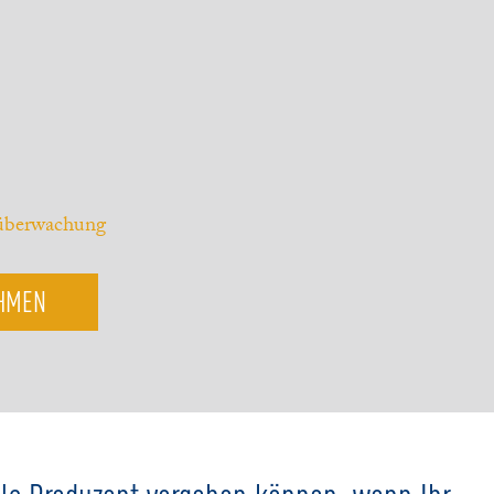
tüberwachung
EHMEN