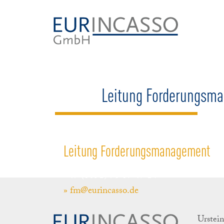
Leitung Forderungsm
Leitung Forderungsmanagement
+49 (8051) 96 67 47 14
» fm@eurincasso.de
Urstei